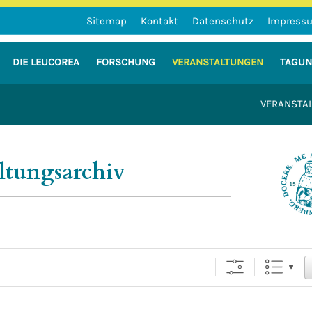
Sitemap
Kontakt
Datenschutz
Impress
DIE LEUCOREA
FORSCHUNG
VERANSTALTUNGEN
TAGU
VERANSTA
n der Martin-Luther-Universität Hal
ltungsarchiv