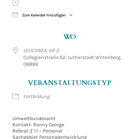
Zum Kalender hinzufügen
ICS herunterladen
Google Kalender
WO
LEUCOREA, SR 3
Collegienstraße 62, Lutherstadt Wittenberg,
06886
VERANSTALTUNGSTYP
Fortbildung
Umweltbundesamt
Kontakt: Ronny George
Referat Z 1.1 – Personal
Sachgebiet Personalentwicklung