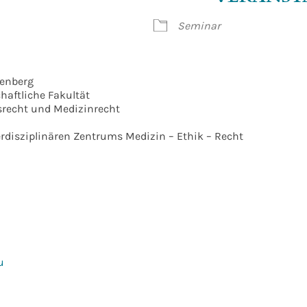
gle Kalender
iCalendar
Office 365
Seminar
tenberg
haftliche Fakultät
ssrecht und Medizinrecht
erdisziplinären Zentrums Medizin – Ethik – Recht
u