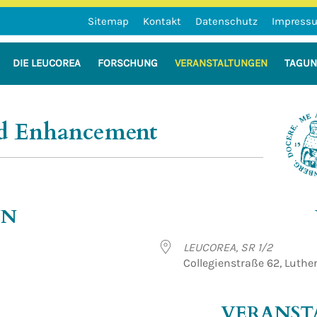
Sitemap
Kontakt
Datenschutz
Impress
DIE LEUCOREA
FORSCHUNG
VERANSTALTUNGEN
TAGU
n der Martin-Luther-Universität Hal
d Enhancement
NN
LEUCOREA, SR 1/2
Collegienstraße 62, Luthe
VERANST