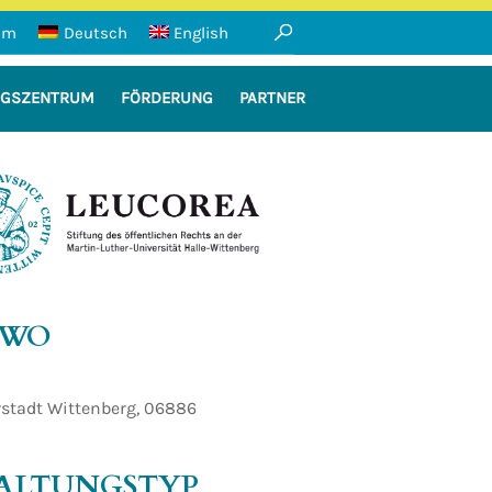
um
Deutsch
English
NGSZENTRUM
FÖRDERUNG
PARTNER
le-Wittenberg
WO
rstadt Wittenberg, 06886
ALTUNGSTYP