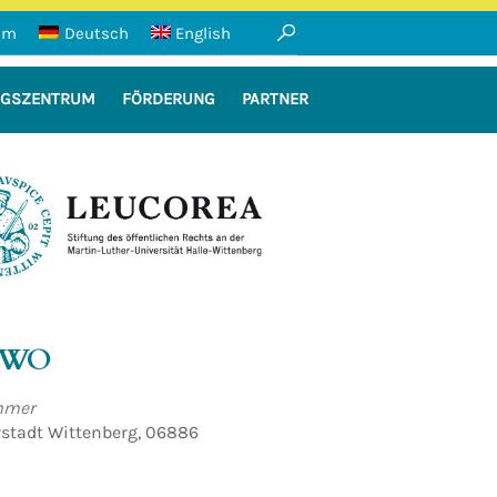
um
Deutsch
English
NGSZENTRUM
FÖRDERUNG
PARTNER
le-Wittenberg
WO
mmer
rstadt Wittenberg, 06886