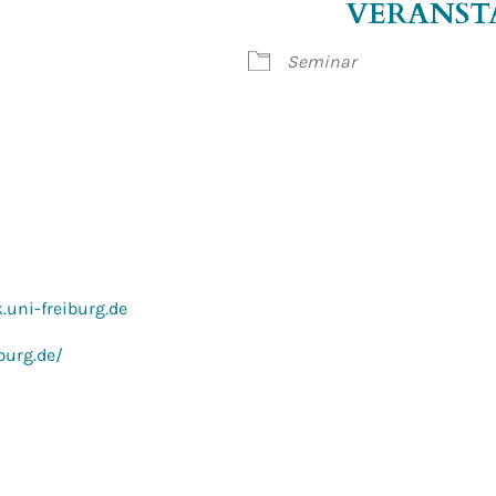
VERANST
gle Kalender
iCalendar
Office 365
Seminar
uni-freiburg.de
burg.de/