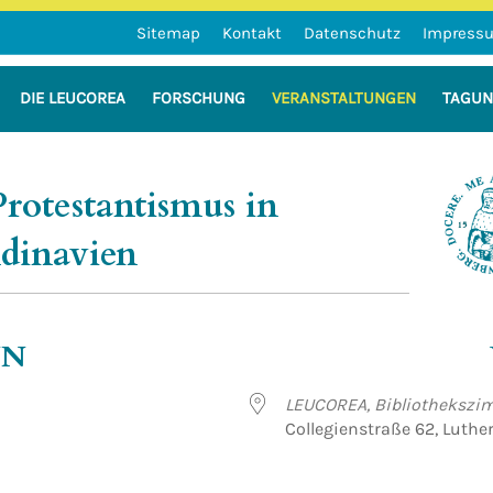
Sitemap
Kontakt
Datenschutz
Impress
DIE LEUCOREA
FORSCHUNG
VERANSTALTUNGEN
TAGU
n der Martin-Luther-Universität Hal
Protestantismus in
dinavien
NN
LEUCOREA, Bibliothekszi
Collegienstraße 62, Luthe