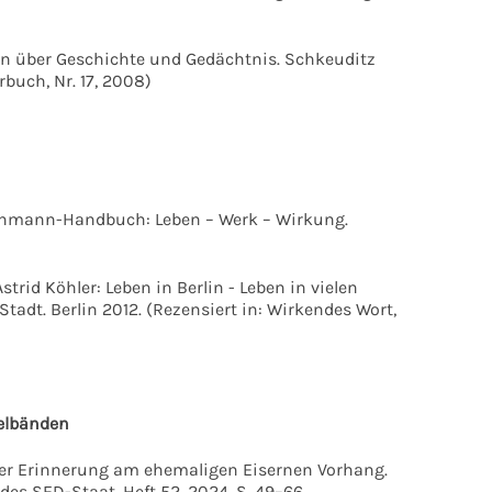
en über Geschichte und Gedächtnis. Schkeuditz
rbuch, Nr. 17, 2008)
hmann-Handbuch: Leben – Werk – Wirkung.
rid Köhler: Leben in Berlin - Leben in vielen
tadt. Berlin 2012. (Rezensiert in: Wirkendes Wort,
elbänden
eter Erinnerung am ehemaligen Eisernen Vorhang.
des SED-Staat, Heft 52, 2024, S. 49–66.