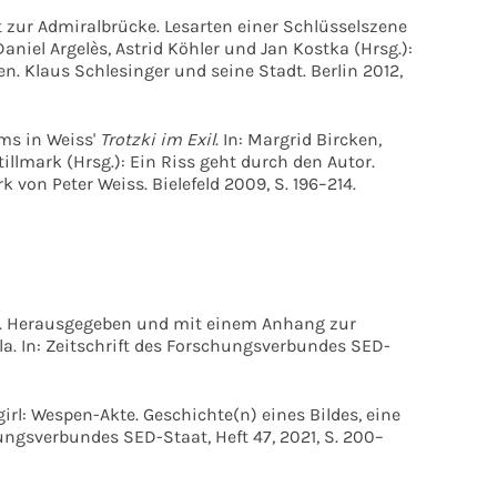
zur Admiralbrücke. Lesarten einer Schlüsselszene
 Daniel Argelès, Astrid Köhler und Jan Kostka (Hrsg.):
ten. Klaus Schlesinger und seine Stadt. Berlin 2012,
ms in Weiss'
Trotzki im Exil
. In: Margrid Bircken,
llmark (Hrsg.): Ein Riss geht durch den Autor.
von Peter Weiss. Bielefeld 2009, S. 196–214.
n. Herausgegeben und mit einem Anhang zur
la. In: Zeitschrift des Forschungsverbundes SED-
irl: Wespen-Akte. Geschichte(n) eines Bildes, eine
hungsverbundes SED-Staat, Heft 47, 2021, S. 200–