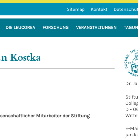
Sitemap
Kontakt
Datenschu
DIE LEUCOREA
FORSCHUNG
VERANSTALTUNGEN
TAGU
n der Martin-Luther-Universität Hal
an Kostka
Dr. J
Stift
Colle
D - 0
Witte
ssenschaftlicher Mitarbeiter der Stiftung
E-Mai
jan.k