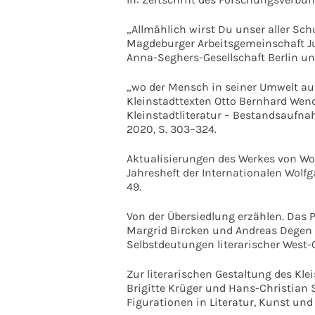
„Allmählich wirst Du unser aller Sch
Magdeburger Arbeitsgemeinschaft Jun
Anna-Seghers-Gesellschaft Berlin und 
„wo der Mensch in seiner Umwelt auf
Kleinstadttexten Otto Bernhard Wendl
Kleinstadtliteratur – Bestandsaufna
2020, S. 303–324.
Aktualisierungen des Werkes von Wolf
Jahresheft der Internationalen Wolfga
49.
Von der Übersiedlung erzählen. Das 
Margrid Bircken und Andreas Degen 
Selbstdeutungen literarischer West-O
Zur literarischen Gestaltung des Kle
Brigitte Krüger und Hans-Christian S
Figurationen in Literatur, Kunst und