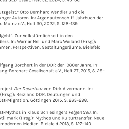
utzgeist.“ Otto Bernhard Wendler und die
ger Autoren. In: Argonautenschiff. Jahrbuch der
Mainz e.V., Heft 30, 2022, S. 128–139.
geht“. Zur Volkstümlichkeit in den
ers. In: Werner Nell und Marc Weiland (Hrsg.):
hmen, Perspektiven, Gestaltungsräume. Bielefeld
gang Borchert in der DDR der 1980er Jahre. In:
ng-Borchert-Gesellschaft e.V., Heft 27, 2015, S. 28–
Projekt
Der Deserteur
von Dirk Alvermann. In:
(Hrsg.): Reizland DDR. Deutungen und
st-Migration. Göttingen 2015, S. 263–298.
ist-Mythos in Klaus Schlesingers
Felgentreu
. In:
tillmark (Hrsg.): Mythos und Kulturtransfer. Neue
 modernen Medien. Bielefeld 2013, S. 127–140.