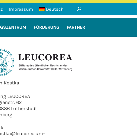
tz
Impressum
Deutsch
NGSZENTRUM
FÖRDERUNG
PARTNER
le-Wittenberg
an Kostka
ung LEUCOREA
gienstr. 62
6886 Lutherstadt
nberg
l:
ostka@leucorea.uni-