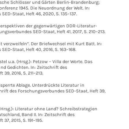
ische Schlösser und Gärten Berlin-Brandenburg;
Konferenz 1945. Die Neuordnung der Welt. In:
SED-Staat, Heft 46, 2020, S. 135–137.
Perspektiven der gegenwärtigen DDR-Literatur-
ungsverbundes SED-Staat, Heft 41, 2017, S. 210–213.
erzweifeln“. Der Briefwechsel mit Kurt Batt. In:
SED-Staat, Heft 40, 2016, S. 163–168.
el u.a. (Hrsg.): Petzow – Villa der Worte. Das
nd Gedichten. In: Zeitschrift des
39, 2016, S. 211–213.
sperrte Ablage. Unterdrückte Literatur in
chrift des Forschungsverbundes SED-Staat, Heft 39,
Hrsg.): Literatur ohne Land? Schreibstrategien
schland, Band II. In: Zeitschrift des
37, 2015, S. 191–195.