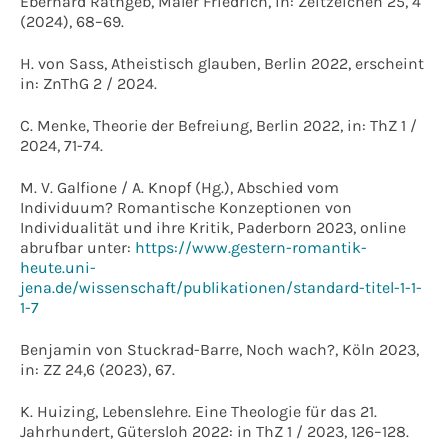
Eberhard Rathgeb, Maler Friedrich, in: Zeitzeichen 25, 4
(2024), 68–69.
H. von Sass, Atheistisch glauben, Berlin 2022, erscheint
in: ZnThG 2 / 2024.
C. Menke, Theorie der Befreiung, Berlin 2022, in: ThZ 1 /
2024, 71-74.
M. V. Galfione / A. Knopf (Hg.), Abschied vom
Individuum? Romantische Konzeptionen von
Individualität und ihre Kritik, Paderborn 2023, online
abrufbar unter:
https://www.gestern-romantik-
heute.uni-
jena.de/wissenschaft/publikationen/standard-titel-1-1-
1-7
Benjamin von Stuckrad-Barre, Noch wach?, Köln 2023,
in: ZZ 24,6 (2023), 67.
K. Huizing, Lebenslehre. Eine Theologie für das 21.
Jahrhundert, Gütersloh 2022: in ThZ 1 / 2023, 126–128.