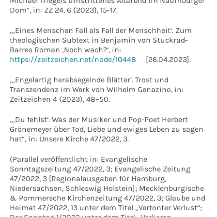
Michael Triegels umstrittenes Altarbild im Naumburger
Dom“, in: ZZ 24, 6 (2023), 15-17.
„‚Eines Menschen Fall als Fall der Menschheit‘. Zum
theologischen Subtext in Benjamin von Stuckrad-
Barres Roman ‚Noch wach?‘, in:
https://zeitzeichen.net/node/10448
[26.04.2023].
„‚Engelartig herabsegelnde Blätter‘. Trost und
Transzendenz im Werk von Wilhelm Genazino, in:
Zeitzeichen 4 (2023), 48–50.
„‚Du fehlst‘. Was der Musiker und Pop-Poet Herbert
Grönemeyer über Tod, Liebe und ewiges Leben zu sagen
hat“, in: Unsere Kirche 47/2022, 3.
(Parallel veröffentlicht in: Evangelische
Sonntagszeitung 47/2022, 3; Evangelische Zeitung
47/2022, 3 [Regionalausgaben für Hamburg,
Niedersachsen, Schleswig Holstein]; Mecklenburgische
& Pommersche Kirchenzeitung 47/2022, 3; Glaube und
Heimat 47/2022, 13 unter dem Titel „Vertonter Verlust“;