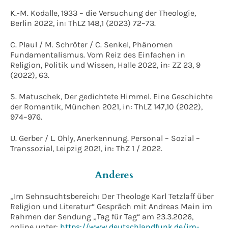
K.-M. Kodalle, 1933 – die Versuchung der Theologie,
Berlin 2022, in: ThLZ 148,1 (2023) 72–73.
C. Plaul / M. Schröter / C. Senkel, Phänomen
Fundamentalismus. Vom Reiz des Einfachen in
Religion, Politik und Wissen, Halle 2022, in: ZZ 23, 9
(2022), 63.
S. Matuschek, Der gedichtete Himmel. Eine Geschichte
der Romantik, München 2021, in: ThLZ 147,10 (2022),
974–976.
U. Gerber / L. Ohly, Anerkennung. Personal – Sozial –
Transsozial, Leipzig 2021, in: ThZ 1 / 2022.
Anderes
„Im Sehnsuchtsbereich: Der Theologe Karl Tetzlaff über
Religion und Literatur“ Gespräch mit Andreas Main im
Rahmen der Sendung „Tag für Tag“ am 23.3.2026,
online unter:
https://www.deutschlandfunk.de/im-