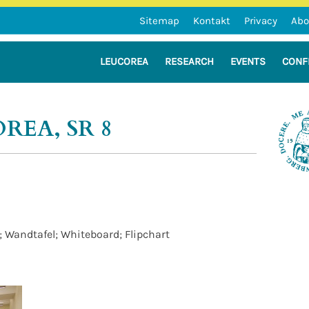
Sitemap
Kontakt
Privacy
Abo
LEUCOREA
RESEARCH
EVENTS
CONF
n der Martin-Luther-Universität Hal
REA, SR 8
 Wandtafel; Whiteboard; Flipchart