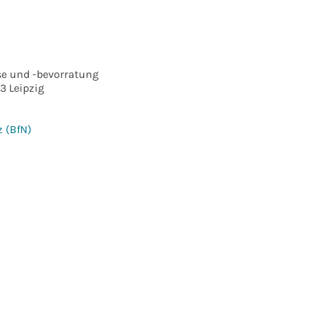
sse und -bevorratung
03 Leipzig
 (BfN)