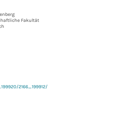
tenberg
haftliche Fakultät
ch
6_199920/2166_199912/